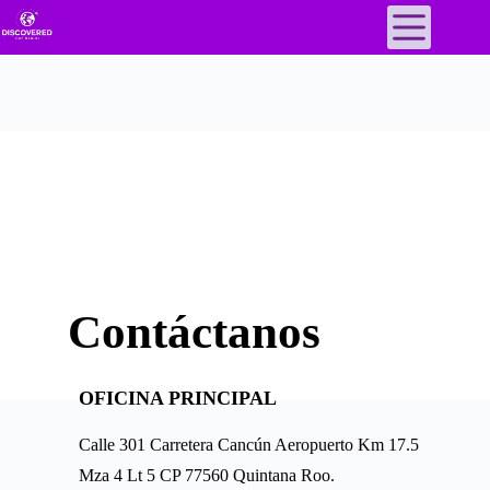
Renta de Autos en Cancún
Información de
Contacto
Contáctanos
Estamos para ayudarle, no dude en contactarnos
OFICINA PRINCIPAL
Calle 301 Carretera Cancún Aeropuerto Km 17.5
Mza 4 Lt 5 CP 77560 Quintana Roo.